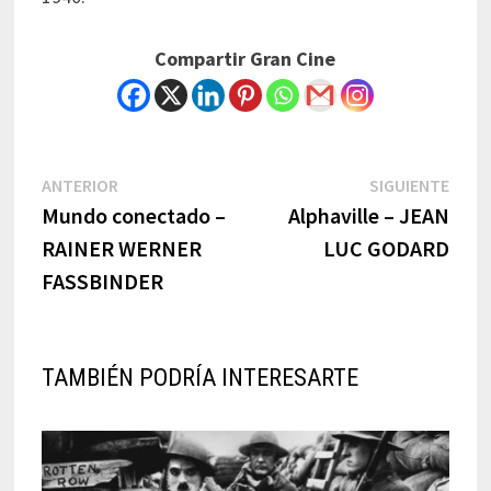
Compartir Gran Cine
Navegación
Previous
Next
ANTERIOR
SIGUIENTE
post:
post:
Mundo conectado –
Alphaville – JEAN
de
RAINER WERNER
LUC GODARD
entradas
FASSBINDER
TAMBIÉN PODRÍA INTERESARTE