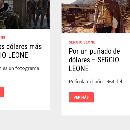
ONE
SERGIO LEONE
os dólares más
Por un puñado de
IO LEONE
dólares – SERGIO
LEONE
n es un fotograma
Película del año 1964 del …
POR
VER MÁS
UN
PUÑADO
DE
DÓLARES
–
SERGIO
LEONE