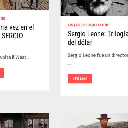
ONE
LISTAS
/
SERGIO LEONE
na vez en el
Sergio Leone: Trilogí
– SERGIO
del dólar
Sergio Leone fue un directo
 volta il West …
…
SERGIO
VER MÁS
LEONE:
TRILOGÍA
DEL
DÓLAR