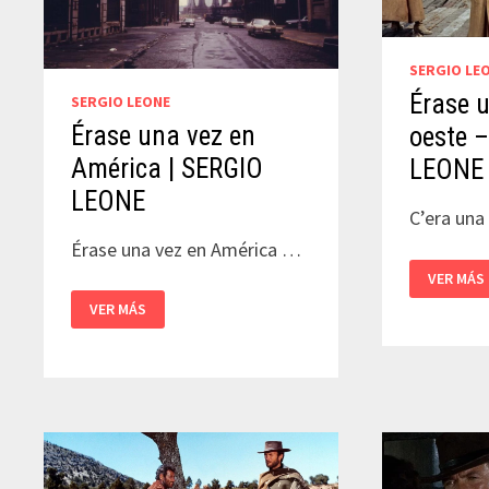
SERGIO LE
Érase u
SERGIO LEONE
Érase una vez en
oeste 
América | SERGIO
LEONE
LEONE
C’era una
Érase una vez en América …
ÉRASE
VER MÁS
UNA
VEZ
ÉRASE
VER MÁS
EN
UNA
EL
VEZ
OESTE
EN
–
AMÉRICA
SERGIO
|
LEONE
SERGIO
LEONE