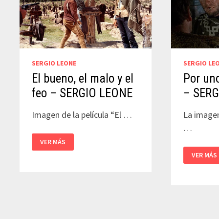
SERGIO LE
SERGIO LEONE
Por un
El bueno, el malo y el
– SERG
feo – SERGIO LEONE
La image
Imagen de la película “El …
…
EL
VER MÁS
BUENO,
POR
EL
VER MÁS
UNOS
MALO
DÓLARES
Y
MÁS
EL
–
FEO
SERGIO
–
LEONE
SERGIO
LEONE