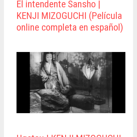
El intendente Sansho |
KENJI MIZOGUCHI (Película
online completa en español)