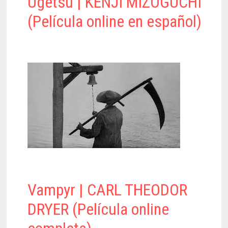
Ugetsu | KENJI MIZOGUCHI
(Película online en español)
Vampyr | CARL THEODOR
DRYER (Película online