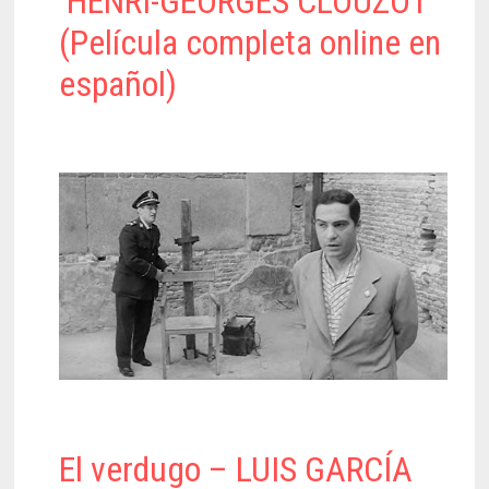
HENRI-GEORGES CLOUZOT
(Película completa online en
español)
El verdugo – LUIS GARCÍA