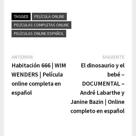
TAGGED
PELÍCULA ONLINE
PELÍCULAS COMPLETAS ONLINE
PELÍCULAS ONLINE ESPAÑOL
Navegación
Previous
Next
ANTERIOR
SIGUIENTE
post:
post:
Habitación 666 | WIM
El dinosaurio y el
de
WENDERS | Película
bebé –
entradas
online completa en
DOCUMENTAL –
español
André Labarthe y
Janine Bazin | Online
completo en español