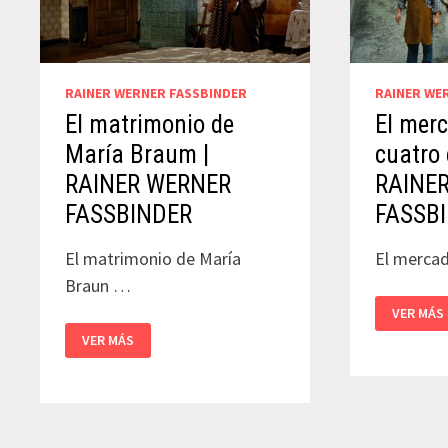
RAINER WERNER FASSBINDER
RAINER WE
El matrimonio de
El merc
María Braum |
cuatro 
RAINER WERNER
RAINE
FASSBINDER
FASSB
El matrimonio de María
El mercad
Braun …
EL
VER MÁS
MERCADE
EL
DE
VER MÁS
MATRIMONIO
LAS
DE
CUATRO
MARÍA
ESTACIO
BRAUM
|
|
RAINER
RAINER
WERNER
WERNER
FASSBIN
FASSBINDER