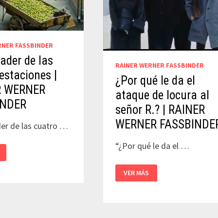
RNER FASSBINDER
ader de las
RAINER WERNER FASSBINDER
estaciones |
¿Por qué le da el
R WERNER
ataque de locura al
INDER
señor R.? | RAINER
WERNER FASSBINDE
er de las cuatro …
“¿Por qué le da el …
R
¿POR
VER MÁS
QUÉ
LE
NES
DA
EL
ATAQUE
DE
DER
LOCURA