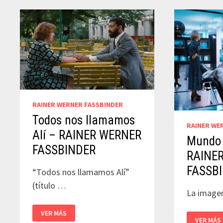
RAINER WERNER FASSBINDER
Todos nos llamamos
RAINER WE
Alí – RAINER WERNER
Mundo 
FASSBINDER
RAINE
FASSB
“Todos nos llamamos Alí”
(título …
La imagen
TODOS
VER MÁS
NOS
MUNDO
VER MÁS
LLAMAMOS
CONECT