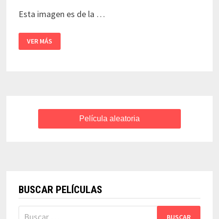
Esta imagen es de la …
ALEMANIA
VER MÁS
AÑO
CERO
–
ROBERTO
ROSSELLINI
Película aleatoria
BUSCAR PELÍCULAS
Buscar: