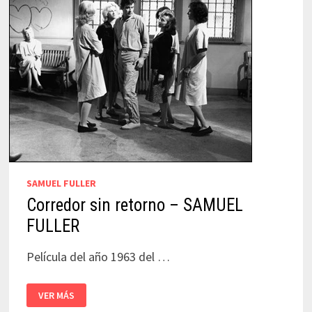
SAMUEL FULLER
Corredor sin retorno – SAMUEL
FULLER
Película del año 1963 del …
CORREDOR
VER MÁS
SIN
RETORNO