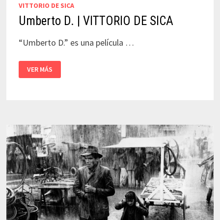
VITTORIO DE SICA
Umberto D. | VITTORIO DE SICA
“Umberto D.” es una película …
UMBERTO
VER MÁS
D.
|
VITTORIO
DE
SICA