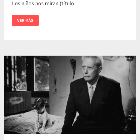
Los niños nos miran (título …
LOS
VER MÁS
NIÑOS
NOS
MIRAN
|
VITTORIO
DE
SICA