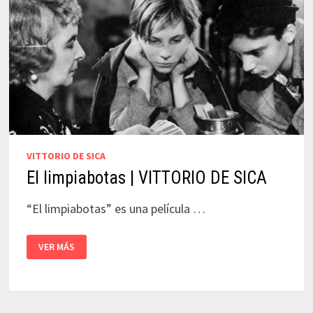
VITTORIO DE SICA
El limpiabotas | VITTORIO DE SICA
“El limpiabotas” es una película …
EL
VER MÁS
LIMPIABOTAS
|
VITTORIO
DE
SICA