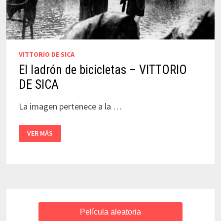
VITTORIO DE SICA
El ladrón de bicicletas – VITTORIO
DE SICA
La imagen pertenece a la …
EL
VER MÁS
LADRÓN
DE
BICICLETAS
–
VITTORIO
DE
SICA
Película aleatoria