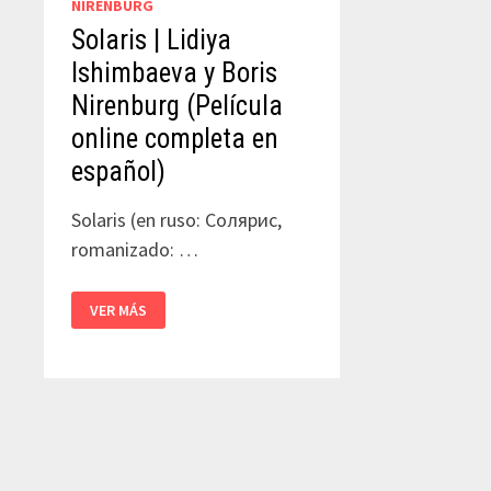
NIRENBURG
Solaris | Lidiya
Ishimbaeva y Boris
Nirenburg (Película
online completa en
español)
Solaris (en ruso: Солярис,
romanizado: …
SOLARIS
VER MÁS
|
LIDIYA
ISHIMBAEVA
Y
BORIS
NIRENBURG
(PELÍCULA
ONLINE
COMPLETA
EN
ESPAÑOL)