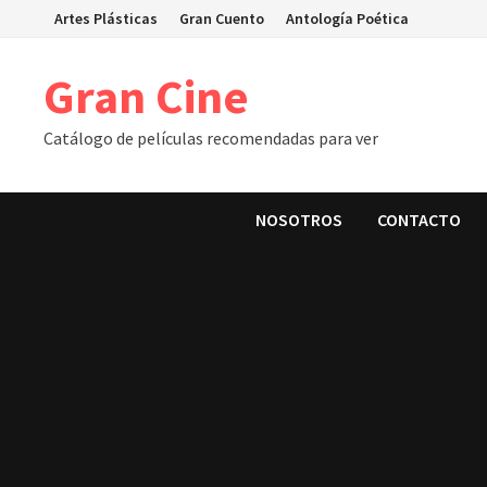
Skip
Artes Plásticas
Gran Cuento
Antología Poética
to
content
Gran Cine
Catálogo de películas recomendadas para ver
NOSOTROS
CONTACTO