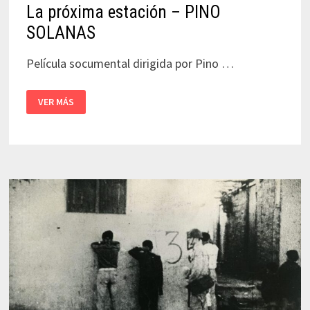
La próxima estación – PINO
SOLANAS
Película socumental dirigida por Pino …
LA
VER MÁS
PRÓXIMA
ESTACIÓN
–
PINO
SOLANAS