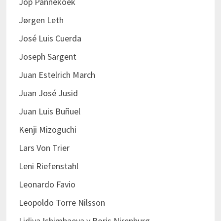
Jop Pannekoek
Jørgen Leth
José Luis Cuerda
Joseph Sargent
Juan Estelrich March
Juan José Jusid
Juan Luis Buñuel
Kenji Mizoguchi
Lars Von Trier
Leni Riefenstahl
Leonardo Favio
Leopoldo Torre Nilsson
Lidiya Ishimbaeva y Boris Nirenburg