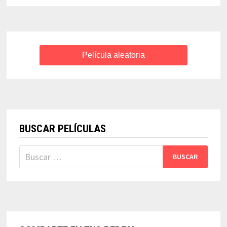
LEOPOLDO
TORRE
NILSSON
Película aleatoria
BUSCAR PELÍCULAS
Buscar: