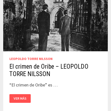
LEOPOLDO TORRE NILSSON
El crimen de Oribe – LEOPOLDO
TORRE NILSSON
“El crimen de Oribe” es …
EL
VER MÁS
CRIMEN
DE
ORIBE
–