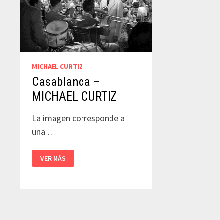
MICHAEL CURTIZ
Casablanca –
MICHAEL CURTIZ
La imagen corresponde a
una …
CASABLANCA
VER MÁS
–
MICHAEL
CURTIZ