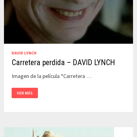
DAVID LYNCH
Carretera perdida – DAVID LYNCH
Imagen de la película “Carretera …
CARRETERA
VER MÁS
PERDIDA
–
DAVID
LYNCH