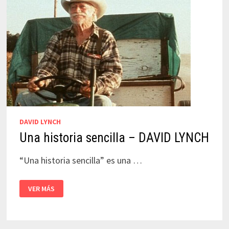
DAVID LYNCH
Una historia sencilla – DAVID LYNCH
“Una historia sencilla” es una …
UNA
VER MÁS
HISTORIA
SENCILLA
–
DAVID
LYNCH