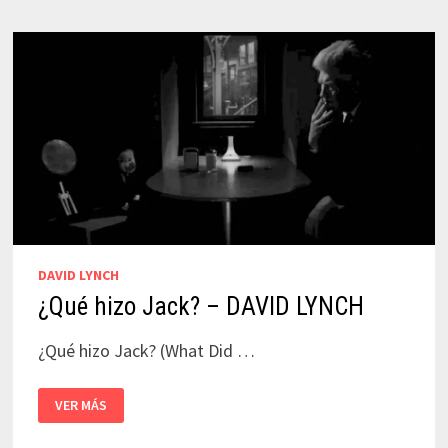
DAVID LYNCH
¿Qué hizo Jack? – DAVID LYNCH
¿Qué hizo Jack? (What Did …
¿QUÉ
VER MÁS
HIZO
JACK?
–