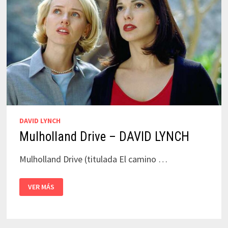
DAVID LYNCH
Mulholland Drive – DAVID LYNCH
Mulholland Drive (titulada El camino …
MULHOLLAND
VER MÁS
DRIVE
–
DAVID
LYNCH