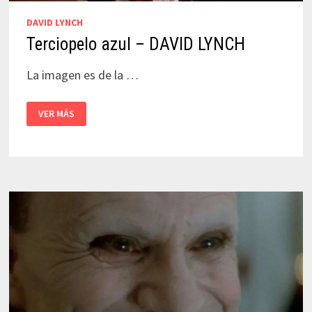
DAVID LYNCH
Terciopelo azul – DAVID LYNCH
La imagen es de la …
TERCIOPELO
VER MÁS
AZUL
–
DAVID
LYNCH