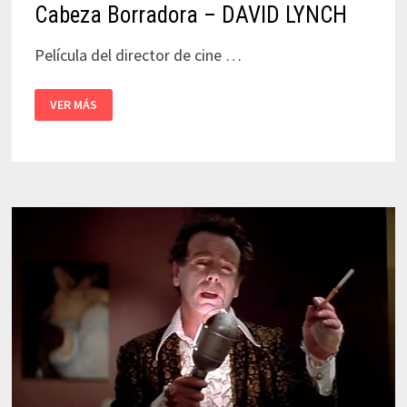
Cabeza Borradora – DAVID LYNCH
Película del director de cine …
CABEZA
VER MÁS
BORRADORA
–
DAVID
LYNCH