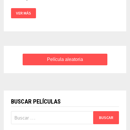
EL
VER MÁS
HOMBRE
ELEFANTE
–
DAVID
LYNCH
Película aleatoria
BUSCAR PELÍCULAS
Buscar: