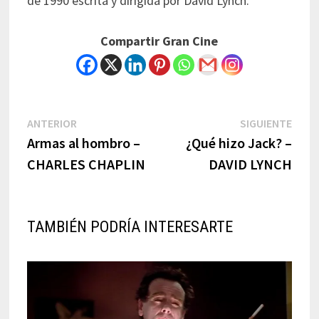
de 1990 escrita y dirigida por David Lynch.
Compartir Gran Cine
Navegación
Previous
Next
ANTERIOR
SIGUIENTE
post:
post:
Armas al hombro –
¿Qué hizo Jack? –
de
CHARLES CHAPLIN
DAVID LYNCH
entradas
TAMBIÉN PODRÍA INTERESARTE