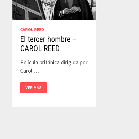
CAROL REED
El tercer hombre –
CAROL REED
Película británica dirigida por
Carol …
EL
VER MÁS
TERCER
HOMBRE
–
CAROL
REED