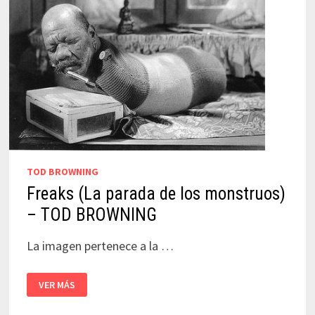
TOD BROWNING
Freaks (La parada de los monstruos)
– TOD BROWNING
La imagen pertenece a la …
FREAKS
VER MÁS
(LA
PARADA
DE