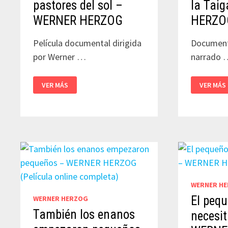
pastores del sol –
la Tai
WERNER HERZOG
HERZO
Película documental dirigida
Documenta
por Werner …
narrado 
WODAABE
GENTE
VER MÁS
VER MÁS
–
FELIZ:
LOS
UN
PASTORES
AÑO
DEL
EN
SOL
LA
–
TAIGA
WERNER
–
HERZOG
WERNER
HERZOG
WERNER H
El pequ
WERNER HERZOG
También los enanos
necesit