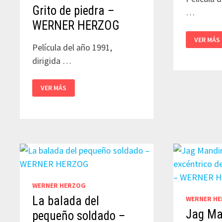
Grito de piedra –
…
WERNER HERZOG
DONDE
VER MÁS
SUEÑAN
Película del año 1991,
LAS
HORMIG
dirigida …
VERDES
–
WERNER
GRITO
HERZOG
VER MÁS
DE
PIEDRA
–
WERNER
HERZOG
WERNER HERZOG
La balada del
WERNER H
Jag Man
pequeño soldado –