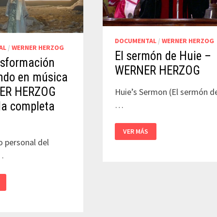
DOCUMENTAL
/
WERNER HERZOG
AL
/
WERNER HERZOG
El sermón de Huie –
nsformación
WERNER HERZOG
ndo en música
NER HERZOG
Huie’s Sermon (El sermón d
…
la completa
EL
VER MÁS
SERMÓN
DE
o personal del
HUIE
…
–
WERNER
HERZOG
ORMACIÓN