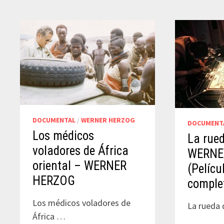
|
WERNER
HERZOG
(PELÍCUL
COMPLE
ONLINE)
DOCUMENTAL
/
WERNER HERZOG
DOCUMENT
Los médicos
La rued
voladores de África
WERNE
oriental – WERNER
(Pelícu
HERZOG
comple
Los médicos voladores de
La rueda 
África …