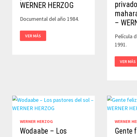
privado
WERNER HERZOG
mahara
Documental del año 1984.
– WER
LA
Película 
VER MÁS
BALADA
DEL
1991.
PEQUEÑO
SOLDADO
–
WERNER
JAG
VER MÁS
HERZOG
MANDIR:
EL
TEATRO
PRIVADO
EXCÉNTR
DEL
MAHARA
DE
UDAIPUR
–
WERNER
HERZOG
WERNER HERZOG
WERNER H
Wodaabe – Los
Gente f