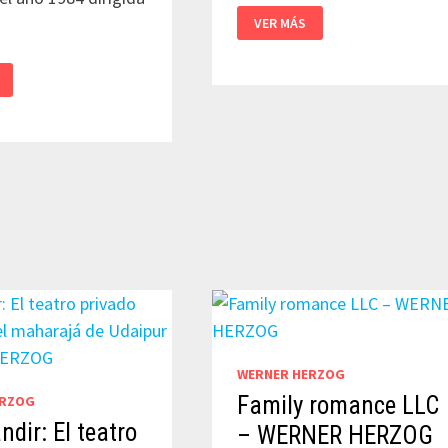
CONQUISTA
VER MÁS
DE
LO
INÚTIL
–
WERNER
HERZOG
AS
WERNER HERZOG
Family romance LLC
ERZOG
dir: El teatro
– WERNER HERZOG