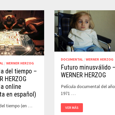
A
TA
DOCUMENTAL
/
WERNER HERZOG
AL
/
WERNER HERZOG
Futuro minusválido 
a del tiempo –
WERNER HERZOG
R HERZOG
la online
Película documental del añ
1971 …
ta en español)
del tiempo (en …
FUTURO
VER MÁS
MINUSVÁLIDO
–