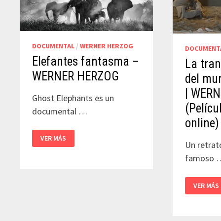
DOCUMENTAL
/
WERNER HERZOG
DOCUMENT
Elefantes fantasma –
La tra
WERNER HERZOG
del mu
| WER
Ghost Elephants es un
(Pelícu
documental …
online)
ELEFANTES
VER MÁS
FANTASMA
Un retrat
–
WERNER
famoso 
HERZOG
LA
VER MÁS
TRANSF
DEL
MUNDO
EN
MÚSICA