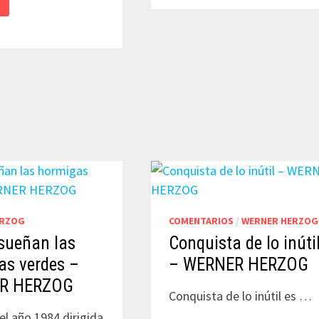
A
A
ERZOG
COMENTARIOS
/
WERNER HERZOG
sueñan las
Conquista de lo inúti
as verdes –
– WERNER HERZOG
R HERZOG
Conquista de lo inútil es …
el año 1984 dirigida