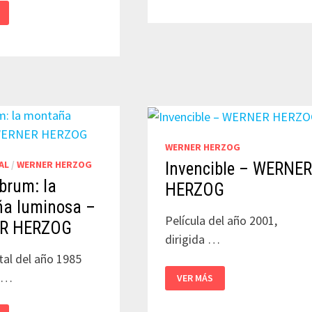
WERNER
HERZOG
A
TA
)
WERNER HERZOG
AL
/
WERNER HERZOG
Invencible – WERNE
brum: la
HERZOG
a luminosa –
Película del año 2001,
R HERZOG
dirigida …
al del año 1985
INVENCIBLE
o …
VER MÁS
–
WERNER
HERZOG
RUM: