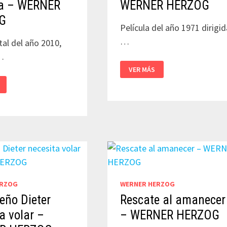
ga – WERNER
WERNER HERZOG
G
Película del año 1971 dirigid
…
l del año 2010,
…
FATA
VER MÁS
MORGANA
–
WERNER
HERZOG
ERZOG
WERNER HERZOG
eño Dieter
Rescate al amanecer
a volar –
– WERNER HERZOG