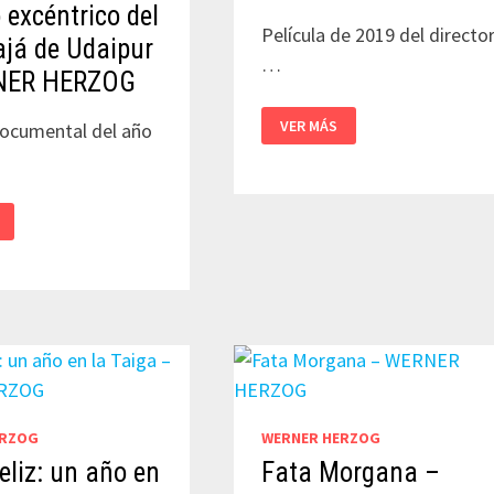
 excéntrico del
Película de 2019 del directo
já de Udaipur
…
NER HERZOG
FAMILY
VER MÁS
documental del año
ROMANCE
LLC
–
WERNER
HERZOG
ICO
JÁ
ERZOG
WERNER HERZOG
eliz: un año en
Fata Morgana –