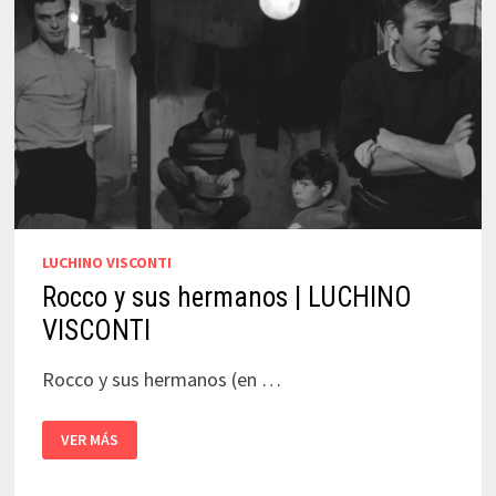
LUCHINO VISCONTI
Rocco y sus hermanos | LUCHINO
VISCONTI
Rocco y sus hermanos (en …
ROCCO
VER MÁS
Y
SUS
HERMANOS
|