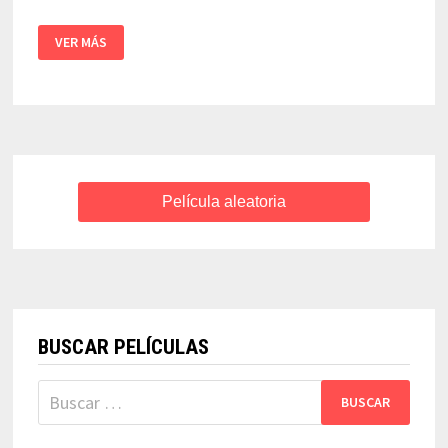
EL
VER MÁS
GATOPARDO
|
LUCHINO
VISCONTI
Película aleatoria
BUSCAR PELÍCULAS
Buscar: