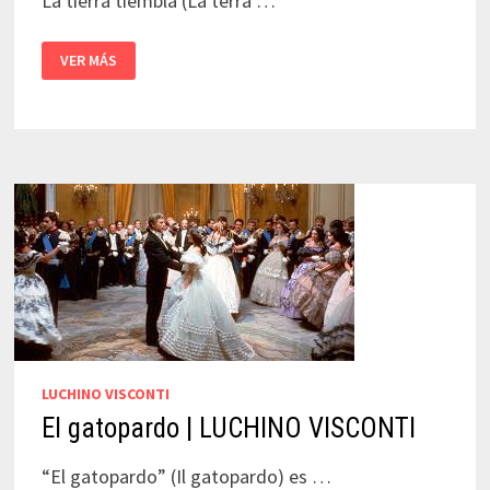
La tierra tiembla (La terra …
LA
VER MÁS
TIERRA
TIEMBLA
|
LUCHINO
VISCONTI
LUCHINO VISCONTI
El gatopardo | LUCHINO VISCONTI
“El gatopardo” (Il gatopardo) es …