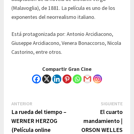
(Malavoglia), de 1881. La película es uno de los
exponentes del neorrealismo italiano.
Está protagonizada por: Antonio Arcidiacono,
Giuseppe Arcidiacono, Venera Bonaccorso, Nicola
Castorino, entre otros.
Compartir Gran Cine
Navegación
Previous
Next
ANTERIOR
SIGUIENTE
post:
post:
La rueda del tiempo –
El cuarto
de
WERNER HERZOG
mandamiento |
entradas
(Película online
ORSON WELLES