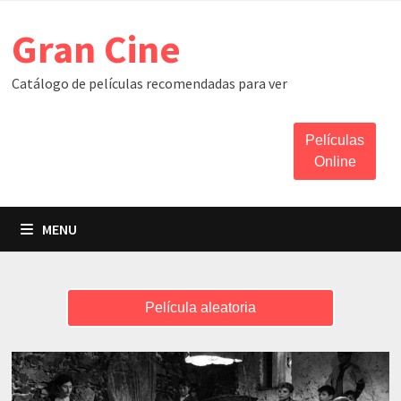
Skip
Gran Cine
to
content
Catálogo de películas recomendadas para ver
Películas
Online
MENU
Película aleatoria