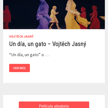
VOJTĚCH JASNÝ
Un día, un gato – Vojtěch Jasný
“Un día, un gato” o …
UN
VER MÁS
DÍA,
UN
GATO
–
VOJTĚCH
JASNÝ
Película aleatoria