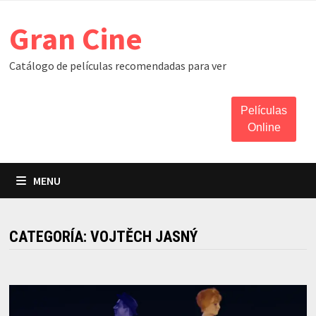
Skip
Gran Cine
to
content
Catálogo de películas recomendadas para ver
Películas
Online
MENU
CATEGORÍA:
VOJTĚCH JASNÝ