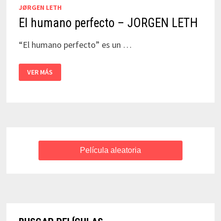
JØRGEN LETH
El humano perfecto – JORGEN LETH
“El humano perfecto” es un …
EL
VER MÁS
HUMANO
PERFECTO
–
JORGEN
LETH
Película aleatoria