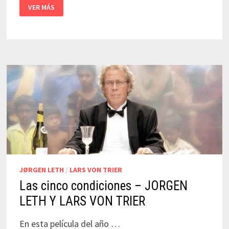
66
VER MÁS
ESCENAS
DE
AMÉRICA
–
JØRGEN
LETH
JØRGEN LETH
/
LARS VON TRIER
Las cinco condiciones – JORGEN
LETH Y LARS VON TRIER
En esta película del año …