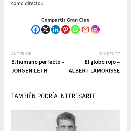
como director.
Compartir Gran Cine
Navegación
Previous
Next
ANTERIOR
SIGUIENTE
post:
post:
El humano perfecto –
El globo rojo –
de
JORGEN LETH
ALBERT LAMORISSE
entradas
TAMBIÉN PODRÍA INTERESARTE