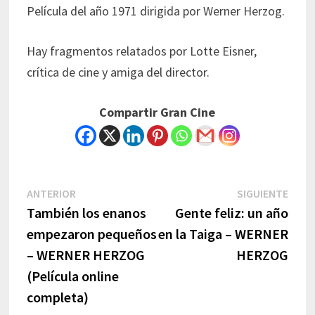
Película del año 1971 dirigida por Werner Herzog.
Hay fragmentos relatados por Lotte Eisner,
crítica de cine y amiga del director.
Compartir Gran Cine
Navegación
Previous
Next
ANTERIOR
SIGUIENTE
post:
post:
También los enanos
Gente feliz: un año
de
empezaron pequeños
en la Taiga – WERNER
entradas
– WERNER HERZOG
HERZOG
(Película online
completa)