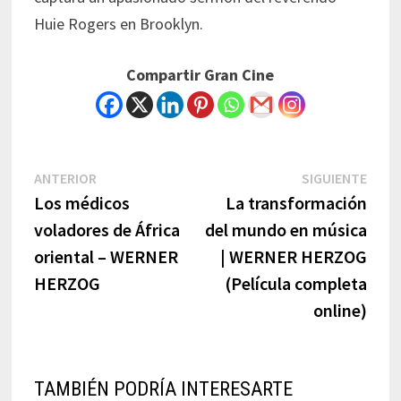
Huie Rogers en Brooklyn.
Compartir Gran Cine
Navegación
Previous
Next
ANTERIOR
SIGUIENTE
post:
post:
Los médicos
La transformación
de
voladores de África
del mundo en música
entradas
oriental – WERNER
| WERNER HERZOG
HERZOG
(Película completa
online)
TAMBIÉN PODRÍA INTERESARTE