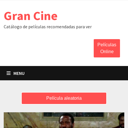
Skip
Gran Cine
to
content
Catálogo de películas recomendadas para ver
Películas
Online
MENU
Película aleatoria