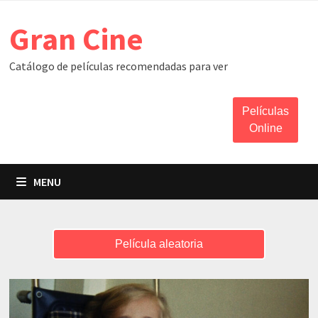
Skip
Gran Cine
to
content
Catálogo de películas recomendadas para ver
Películas
Online
MENU
Película aleatoria