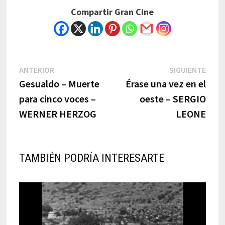
Compartir Gran Cine
Navegación
Previous
Next
ANTERIOR
SIGUIENTE
post:
post:
Gesualdo – Muerte
Érase una vez en el
de
para cinco voces –
oeste – SERGIO
entradas
WERNER HERZOG
LEONE
TAMBIÉN PODRÍA INTERESARTE