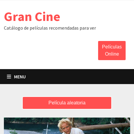
Skip
Gran Cine
to
content
Catálogo de películas recomendadas para ver
Películas
Online
MENU
Película aleatoria