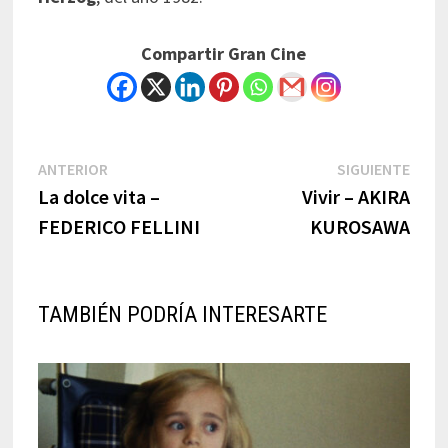
Compartir Gran Cine
Navegación
Previous
Next
ANTERIOR
SIGUIENTE
post:
post:
La dolce vita –
Vivir – AKIRA
de
FEDERICO FELLINI
KUROSAWA
entradas
TAMBIÉN PODRÍA INTERESARTE