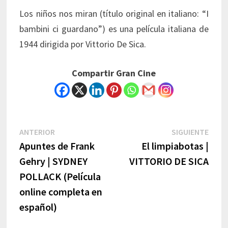
Los niños nos miran (título original en italiano: “I
bambini ci guardano”) es una película italiana de
1944 dirigida por Vittorio De Sica.
Compartir Gran Cine
Navegación
Previous
Next
ANTERIOR
SIGUIENTE
post:
post:
Apuntes de Frank
El limpiabotas |
de
Gehry | SYDNEY
VITTORIO DE SICA
entradas
POLLACK (Película
online completa en
español)