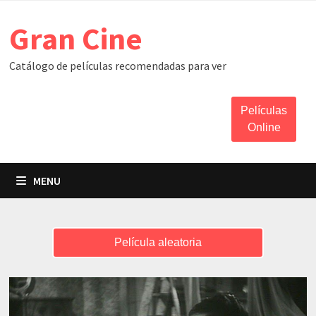
Skip
Gran Cine
to
content
Catálogo de películas recomendadas para ver
Películas
Online
MENU
Película aleatoria