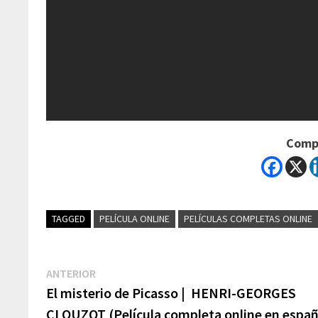
Compa
TAGGED
PELÍCULA ONLINE
PELÍCULAS COMPLETAS ONLINE
Navegación
Previous
ANTERIOR
post:
El misterio de Picasso | HENRI-GEORGES
de
CLOUZOT (Película completa online en españ