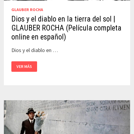
GLAUBER ROCHA
Dios y el diablo en la tierra del sol |
GLAUBER ROCHA (Película completa
online en español)
Dios y el diablo en …
DIOS
VER MÁS
Y
EL
DIABLO
EN
LA
TIERRA
DEL
SOL
|
GLAUBER
ROCHA
(PELÍCULA
COMPLETA
ONLINE
EN
ESPAÑOL)