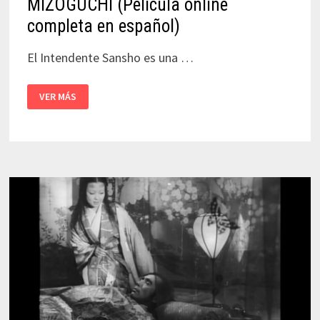
MIZOGUCHI (Película online
completa en español)
El Intendente Sansho es una …
EL
VER MÁS
INTENDENTE
SANSHO
|
KENJI
MIZOGUCHI
(PELÍCULA
ONLINE
COMPLETA
EN
ESPAÑOL)