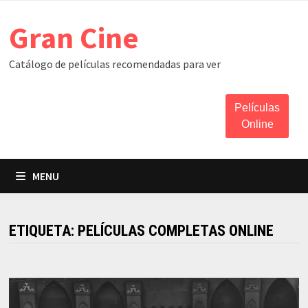
Skip
Gran Cine
to
content
Catálogo de películas recomendadas para ver
Películas
Online
MENU
ETIQUETA:
PELÍCULAS COMPLETAS ONLINE