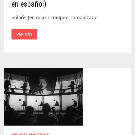
en español)
Solaris (en ruso: Солярис, romanizado: …
SOLARIS
VER MÁS
|
LIDIYA
ISHIMBAEVA
Y
BORIS
NIRENBURG
(PELÍCULA
ONLINE
COMPLETA
EN
ESPAÑOL)
MICHAEL ANDERSON