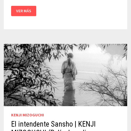
EL
VER MÁS
MUELLE
|
CHRIS
MARKER
(PELÍCULA
ONLINE
COMPLETA
EN
ESPAÑOL)
KENJI MIZOGUCHI
El intendente Sansho | KENJI