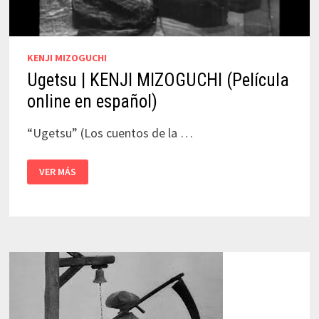
KENJI MIZOGUCHI
Ugetsu | KENJI MIZOGUCHI (Película
online en español)
“Ugetsu” (Los cuentos de la …
UGETSU
VER MÁS
|
KENJI
MIZOGUCHI
(PELÍCULA
ONLINE
EN
ESPAÑOL)