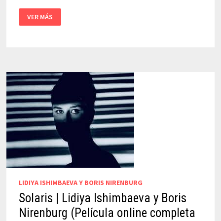
LA
VER MÁS
PATAGONIA
REBELDE
–
HÉCTOR
OLIVERA
(PELÍCULA
COMPLETA
ONLINE)
LIDIYA ISHIMBAEVA Y BORIS NIRENBURG
Solaris | Lidiya Ishimbaeva y Boris
Nirenburg (Película online completa