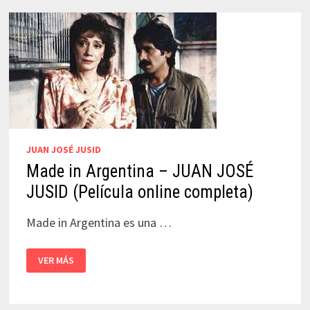
COMPLETA)
JUAN JOSÉ JUSID
Made in Argentina – JUAN JOSÉ
JUSID (Película online completa)
Made in Argentina es una …
MADE
VER MÁS
IN
ARGENTINA
–
JUAN
JOSÉ