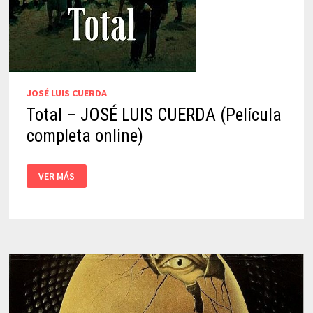
JOSÉ LUIS CUERDA
Total – JOSÉ LUIS CUERDA (Película
completa online)
TOTAL
VER MÁS
–
JOSÉ
LUIS
CUERDA
(PELÍCULA
COMPLETA
ONLINE)