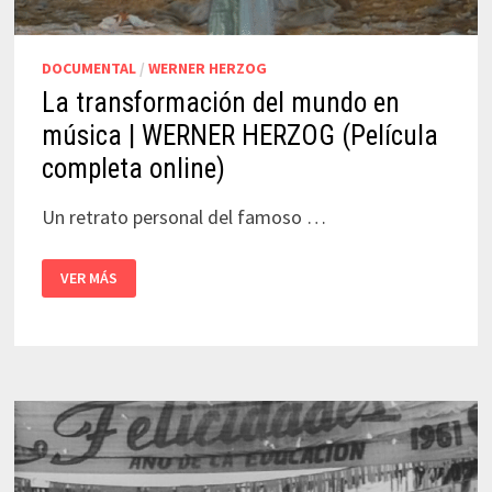
DOCUMENTAL
/
WERNER HERZOG
La transformación del mundo en
música | WERNER HERZOG (Película
completa online)
Un retrato personal del famoso …
LA
VER MÁS
TRANSFORMACIÓN
DEL
MUNDO
EN
MÚSICA
|
WERNER
HERZOG
(PELÍCULA
COMPLETA
ONLINE)