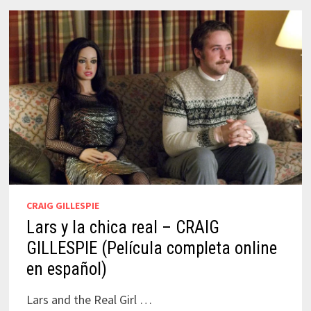
–
JOSÉ
LUIS
CUERDA
(PELÍCULA
COMPLETA
ONLINE)
CRAIG GILLESPIE
Lars y la chica real – CRAIG
GILLESPIE (Película completa online
en español)
Lars and the Real Girl …