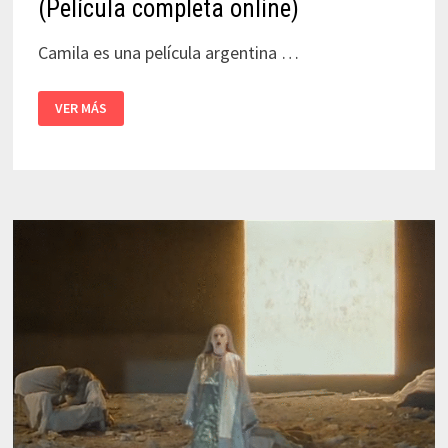
(Película completa online)
Camila es una película argentina …
CAMILA
VER MÁS
–
MARÍA
LUISA
BEMBERG
(PELÍCULA
COMPLETA
ONLINE)