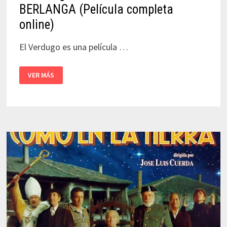
BERLANGA (Película completa
online)
El Verdugo es una película …
EL
VER MÁS
VERDUGO
–
LUIS
GARCÍA
BERLANGA
(PELÍCULA
COMPLETA
ONLINE)