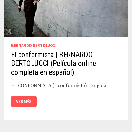
BERNARDO BERTOLUCCI
El conformista | BERNARDO
BERTOLUCCI (Película online
completa en español)
EL CONFORMISTA (Il conformista). Dirigida …
EL
VER MÁS
CONFORMISTA
|
BERNARDO
BERTOLUCCI
(PELÍCULA
ONLINE
COMPLETA
EN