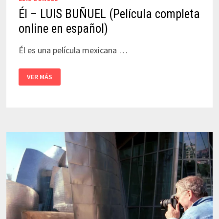
Él – LUIS BUÑUEL (Película completa
online en español)
Él es una película mexicana …
ÉL
VER MÁS
–
LUIS
BUÑUEL
(PELÍCULA
COMPLETA
ONLINE
EN
ESPAÑOL)