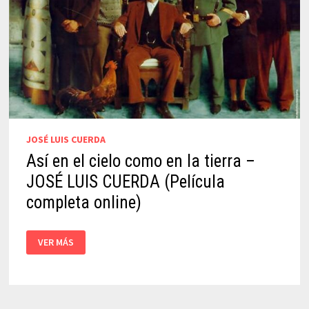
JOSÉ LUIS CUERDA
Así en el cielo como en la tierra –
JOSÉ LUIS CUERDA (Película
completa online)
ASÍ
VER MÁS
EN
EL
CIELO
COMO
EN
LA
TIERRA