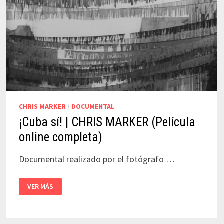
CHRIS MARKER
/
DOCUMENTAL
¡Cuba sí! | CHRIS MARKER (Película
online completa)
Documental realizado por el fotógrafo …
¡CUBA
VER MÁS
SÍ!
|
CHRIS
MARKER
(PELÍCULA