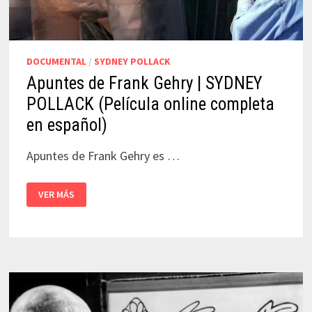
DOCUMENTAL
/
SYDNEY POLLACK
Apuntes de Frank Gehry | SYDNEY
POLLACK (Película online completa
en español)
Apuntes de Frank Gehry es …
APUNTES
VER MÁS
DE
FRANK
GEHRY
|
SYDNEY
POLLACK
(PELÍCULA
ONLINE
COMPLETA
EN
ESPAÑOL)