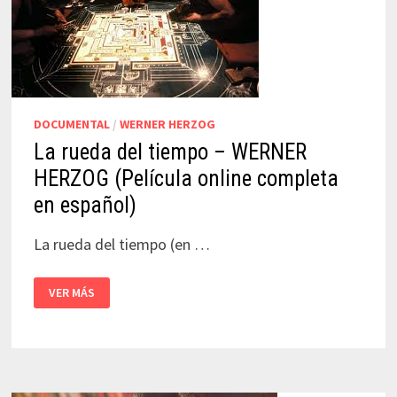
DOCUMENTAL
/
WERNER HERZOG
La rueda del tiempo – WERNER
HERZOG (Película online completa
en español)
La rueda del tiempo (en …
LA
VER MÁS
RUEDA
DEL
TIEMPO
–
WERNER
HERZOG
(PELÍCULA
ONLINE
COMPLETA