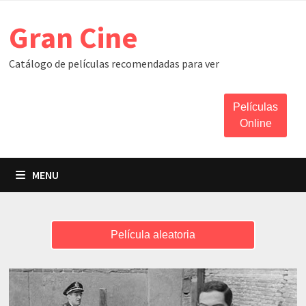
Skip
Gran Cine
to
content
Catálogo de películas recomendadas para ver
Películas
Online
MENU
Película aleatoria