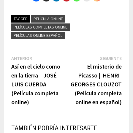
TAGGED
PELÍCULA ONLINE
PELÍCULAS COMPLETAS ONLINE
PELÍCULAS ONLINE ESPAÑOL
Navegación
Previous
Next
ANTERIOR
SIGUIENTE
post:
post:
Así en el cielo como
El misterio de
de
en la tierra – JOSÉ
Picasso | HENRI-
entradas
LUIS CUERDA
GEORGES CLOUZOT
(Película completa
(Película completa
online)
online en español)
TAMBIÉN PODRÍA INTERESARTE