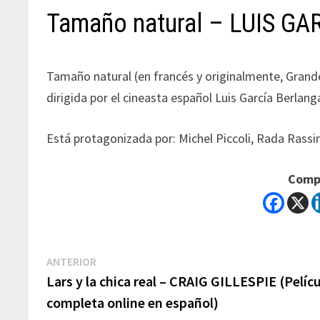
Tamaño natural – LUIS G
Tamaño natural (en francés y originalmente, Grande
dirigida por el cineasta español Luis García Berlang
Está protagonizada por: Michel Piccoli, Rada Rassi
Compa
Navegación
Previous
ANTERIOR
post:
Lars y la chica real – CRAIG GILLESPIE (Pelíc
de
completa online en español)
entradas