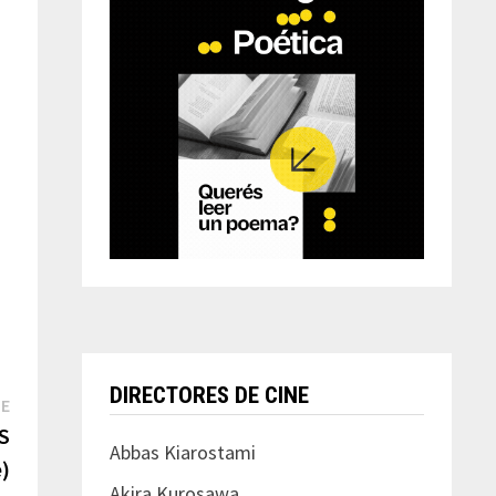
DIRECTORES DE CINE
Next
TE
post:
IS
Abbas Kiarostami
)
Akira Kurosawa