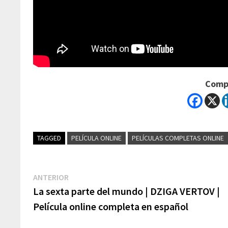
Compa
TAGGED
PELÍCULA ONLINE
PELÍCULAS COMPLETAS ONLINE
Navegación
Previous
ANTERIOR
post:
La sexta parte del mundo | DZIGA VERTOV |
de
Película online completa en español
entradas