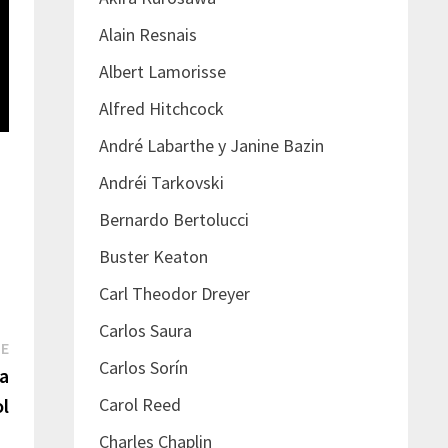
Alain Resnais
Albert Lamorisse
Alfred Hitchcock
André Labarthe y Janine Bazin
Andréi Tarkovski
Bernardo Bertolucci
Buster Keaton
Carl Theodor Dreyer
Carlos Saura
Next
TE
Carlos Sorín
post:
a
l
Carol Reed
Charles Chaplin