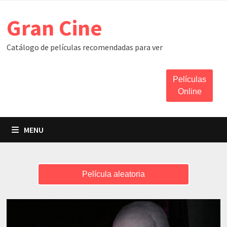
Skip
Gran Cine
to
content
Catálogo de películas recomendadas para ver
Películas
Online
MENU
Película aleatoria