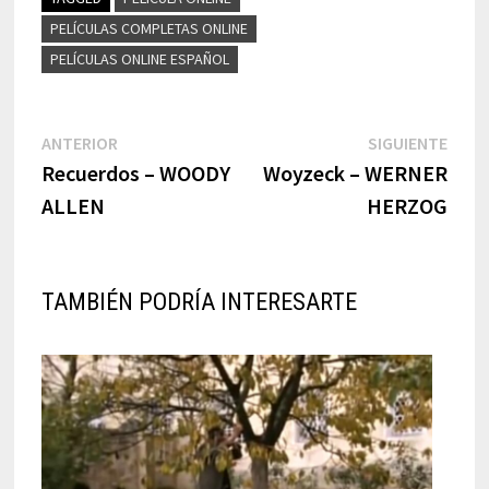
PELÍCULAS COMPLETAS ONLINE
PELÍCULAS ONLINE ESPAÑOL
Navegación
Previous
Next
ANTERIOR
SIGUIENTE
post:
post:
Recuerdos – WOODY
Woyzeck – WERNER
de
ALLEN
HERZOG
entradas
TAMBIÉN PODRÍA INTERESARTE