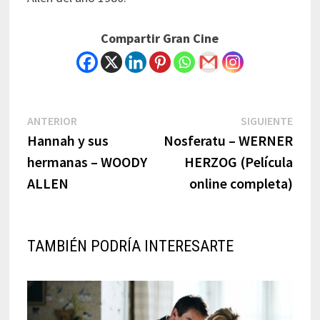
Compartir Gran Cine
Navegación
Previous
Next
ANTERIOR
SIGUIENTE
post:
post:
Hannah y sus
Nosferatu – WERNER
de
hermanas – WOODY
HERZOG (Película
entradas
ALLEN
online completa)
TAMBIÉN PODRÍA INTERESARTE