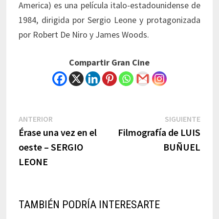
America) es una película italo-estadounidense de
1984, dirigida por Sergio Leone y protagonizada
por Robert De Niro y James Woods.
Compartir Gran Cine
Navegación
Previous
Next
ANTERIOR
SIGUIENTE
post:
post:
Érase una vez en el
Filmografía de LUIS
de
oeste – SERGIO
BUÑUEL
entradas
LEONE
TAMBIÉN PODRÍA INTERESARTE