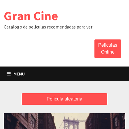
Skip
Gran Cine
to
content
Catálogo de películas recomendadas para ver
Películas
Online
MENU
Película aleatoria