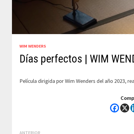
WIM WENDERS
Días perfectos | WIM WE
Película dirigida por Wim Wenders del año 2023, re
Compa
Navegación
Previous
ANTERIOR