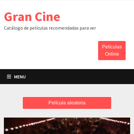
Skip
Gran Cine
to
content
Catálogo de películas recomendadas para ver
Películas
Online
MENU
Película aleatoria