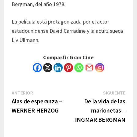
Bergman, del año 1978.
La película está protagonizada por el actor
estadounidense David Carradine y la actirz sueca
Liv Ullmann.
Compartir Gran Cine
Navegación
Previous
Next
ANTERIOR
SIGUIENTE
post:
post:
Alas de esperanza –
De la vida de las
de
WERNER HERZOG
marionetas –
entradas
INGMAR BERGMAN