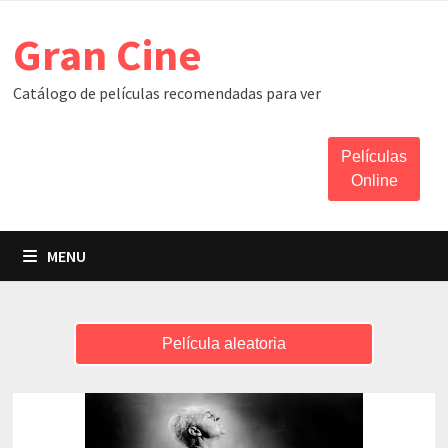
Skip
Gran Cine
to
content
Catálogo de películas recomendadas para ver
Películas
Online
MENU
Película aleatoria