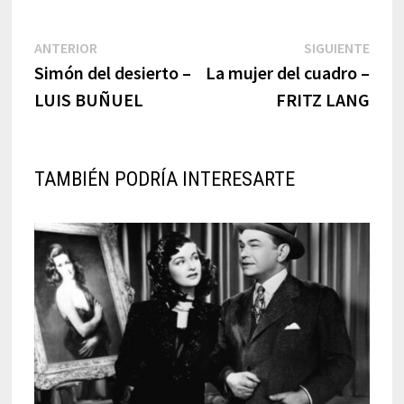
Navegación
Previous
Next
ANTERIOR
SIGUIENTE
post:
post:
Simón del desierto –
La mujer del cuadro –
de
LUIS BUÑUEL
FRITZ LANG
entradas
TAMBIÉN PODRÍA INTERESARTE