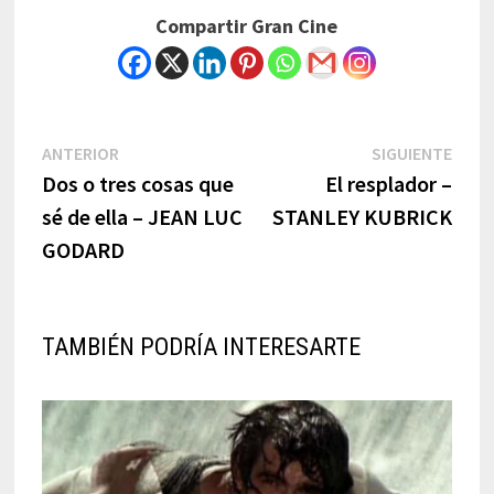
Compartir Gran Cine
Navegación
Previous
Next
ANTERIOR
SIGUIENTE
post:
post:
Dos o tres cosas que
El resplador –
de
sé de ella – JEAN LUC
STANLEY KUBRICK
entradas
GODARD
TAMBIÉN PODRÍA INTERESARTE