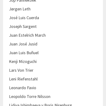
Jop Pannekoek
Jørgen Leth
José Luis Cuerda
Joseph Sargent
Juan Estelrich March
Juan José Jusid
Juan Luis Buñuel
Kenji Mizoguchi
Lars Von Trier
Leni Riefenstahl
Leonardo Favio
Leopoldo Torre Nilsson
Lidiya Ishimbaeva y Boris Nirenburg