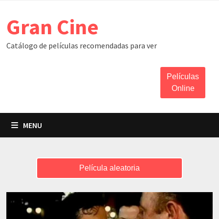
Skip
Gran Cine
to
content
Catálogo de películas recomendadas para ver
Películas
Online
MENU
Película aleatoria