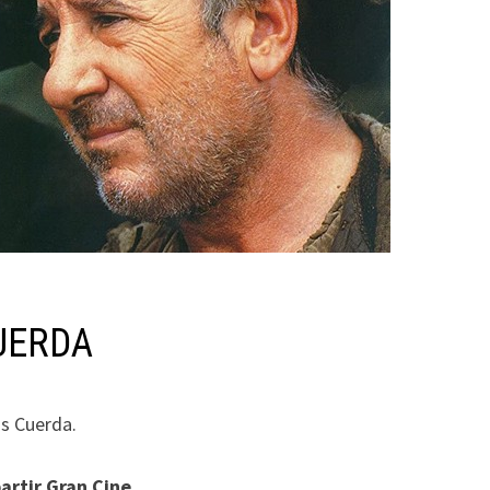
CUERDA
is Cuerda.
rtir Gran Cine