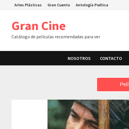
Skip
Artes Plásticas
Gran Cuento
Antología Poética
to
content
Gran Cine
Catálogo de películas recomendadas para ver
NOSOTROS
CONTACTO
Pelí