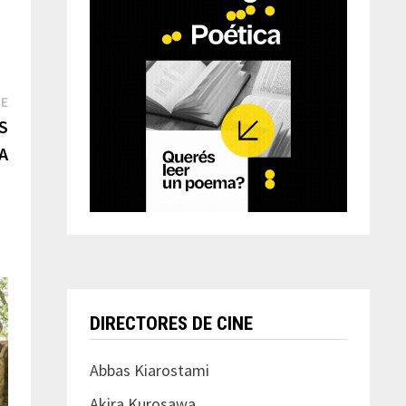
Next
TE
post:
IS
A
DIRECTORES DE CINE
Abbas Kiarostami
Akira Kurosawa