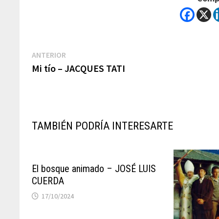
Navegación
Previous
ANTERIOR
post:
Mi tío – JACQUES TATI
de
entradas
TAMBIÉN PODRÍA INTERESARTE
El bosque animado – JOSÉ LUIS
CUERDA
17/10/2024