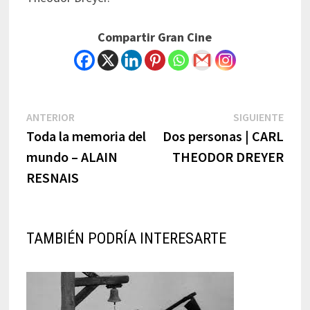
Compartir Gran Cine
Navegación
Previous
Next
ANTERIOR
SIGUIENTE
post:
post:
Toda la memoria del
Dos personas | CARL
de
mundo – ALAIN
THEODOR DREYER
entradas
RESNAIS
TAMBIÉN PODRÍA INTERESARTE