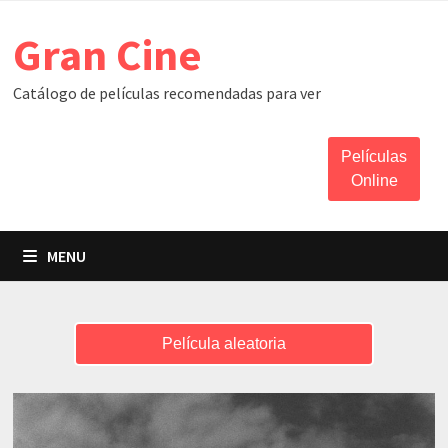
Skip
Gran Cine
to
content
Catálogo de películas recomendadas para ver
Películas
Online
MENU
Película aleatoria