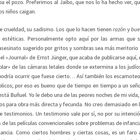
a el pozo. Preferimos al Jaibo, que nos lo ha hecho ver, q
os niños caigan.
te crueldad, su sadismo. Los que lo hacen tienen
razón
y
bue
y estéticas. Personalmente opto aquí por las armas que 
 asesinato sugerido por gritos y sombras sea más meritorio
 el «Journal» de Ernst Jünger, que acaba de publicarse aquí, 
ar» de las cámaras letales donde se extermina a los judío
odría ocurrir que fuese cierto… Así también los escamote
licos; por eso es bueno que de tiempo en tiempo a un señ
 está Buñuel. Yo le debo una de las peores noches de mi vida,
ros para obra más directa y fecunda. No creo demasiado en 
e testimonios. Un testimonio vale por sí, no por su intenci
 de las películas convencionales sobre problemas de infanci
tancia. Como ciertos hombres y ciertas cosas, es un faro 