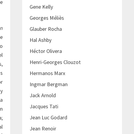
ue
Gene Kelly
Georges Méliès
n
Glauber Rocha
se
Hal Ashby
 o
Héctor Olivera
el
Henri-Georges Clouzot
s,
os
Hermanos Marx
or
Ingmar Bergman
 y
Jack Arnold
la
Jacques Tati
ón
Jean Luc Godard
a;
al
Jean Renoir