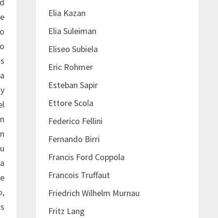
ad
Elia Kazan
de
Elia Suleiman
lo
ro
Eliseo Subiela
os
Eric Rohmer
 a
Esteban Sapir
 y
Ettore Scola
el
en
Federico Fellini
án
Fernando Birri
su
Francis Ford Coppola
 a
Francois Truffaut
de
o,
Friedrich Wilhelm Murnau
as
Fritz Lang