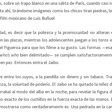
sobre un trapo blanco en una salita de París, cuando casi 
eta ahí, tirándome imágenes como los chicos tiran piedras, l
 film mexicano de Luis Buñuel.
ad, es decir que la pobreza y la promiscuidad no alteran 
n las plazas, mientras los adolescentes juegan a los toros 
el Figueroa para que los filme a su gusto. Las formas —es
who’s
who
bien delimitado— se cumplen satisfactoriament
 en paz. Entonces entra el Jaibo.
 entre los suyos, a la pandilla sin dinero y sin tabaco. Tr
nza, la voluntad de poderío. El Jaibo se ha quitado la niñez 
abal al modo del alba en la noche, para revelar la figura 
ño exacto de los cuchillos en la fuerza exacta de las manos. 
de mostrarse como verdaderamente es. Una pedrada en la ca