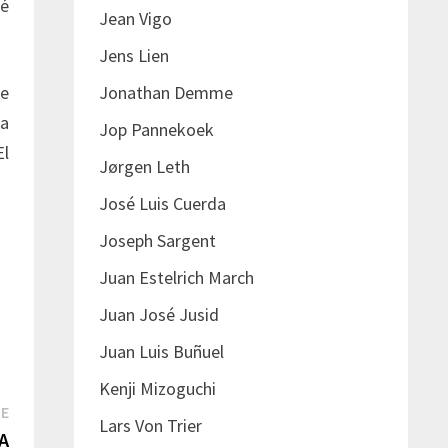
té
Jean Vigo
Jens Lien
Jonathan Demme
de
ma
Jop Pannekoek
El
Jørgen Leth
José Luis Cuerda
Joseph Sargent
Juan Estelrich March
Juan José Jusid
Juan Luis Buñuel
Kenji Mizoguchi
Next
TE
Lars Von Trier
post:
A