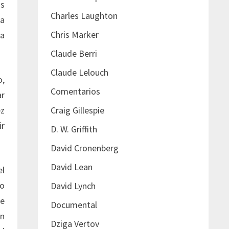
as
Charles Laughton
la
Chris Marker
ra
Claude Berri
Claude Lelouch
o,
Comentarios
ar
Craig Gillespie
ez
ir
D. W. Griffith
David Cronenberg
David Lean
el
 o
David Lynch
se
Documental
en
Dziga Vertov