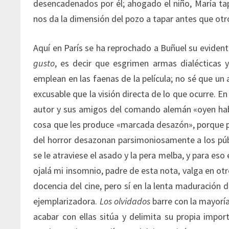
desencadenados por él; ahogado el niño, María tap
nos da la dimensión del pozo a tapar antes que otr
Aquí en París se ha reprochado a Buñuel su eviden
gusto
, es decir que esgrimen armas dialécticas 
emplean en las faenas de la película; no sé que un
excusable que la visión directa de lo que ocurre. En
autor y sus amigos del comando alemán «oyen habl
cosa que les produce «marcada desazón», porque p
del horror desazonan parsimoniosamente a los púb
se le atraviese el asado y la pera melba, y para eso
ojalá mi insomnio, padre de esta nota, valga en ot
docencia del cine, pero sí en la lenta maduración d
ejemplarizadora.
Los olvidados
barre con la mayoría
acabar con ellas sitúa y delimita su propia impor