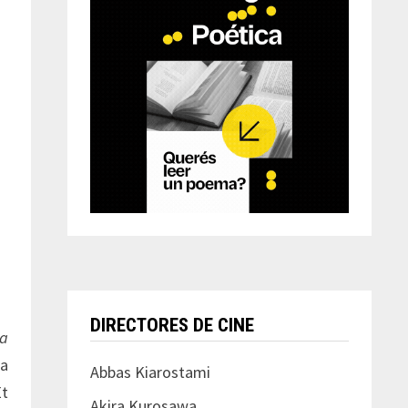
DIRECTORES DE CINE
a
 a
Abbas Kiarostami
Et
Akira Kurosawa