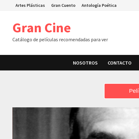
Skip
Artes Plásticas
Gran Cuento
Antología Poética
to
content
Gran Cine
Catálogo de películas recomendadas para ver
NOSOTROS
CONTACTO
Pelí