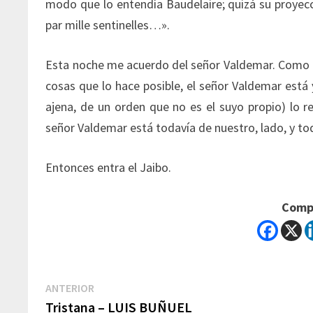
modo que lo entendía Baudelaire; quizá su proyecci
par mille sentinelles…».
Esta noche me acuerdo del señor Valdemar. Como la
cosas que lo hace posible, el señor Valdemar está
ajena, de un orden que no es el suyo propio) lo re
señor Valdemar está todavía de nuestro, lado, y t
Entonces entra el Jaibo.
Compa
Navegación
Previous
ANTERIOR
post:
Tristana – LUIS BUÑUEL