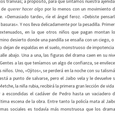
s tranvías; a propósito, para que sintamos nuestra ajenid
, de
querer hacer algo
por lo menos con un movimiento 
gue. «Demasiado tarde», ríe el ángel feroz. «Debiste pensar
e basuras». Y nos lleva delicadamente por la pesadilla. Prime
 extenuados, en la que otros niños que pagan montan l
amino desierto donde una pandilla se ensaña con un ciego, o
lo dejan de espaldas en el suelo, monstruoso de impotencia
alle abajo. Una a una, las figuras del drama caen en su niv
 Gentes a las que teníamos un algo de confianza, se envilec
es niños. Uno, «Ojitos», se perderá en la noche con su talism
 está a punto de salvarse, pero el Jaibo vela y le devuelve 
Metche, la niña rubia, recibirá la primera gran lección de vida
ar a escondidas el cadáver de Pedro hasta un vaciadero 
ima escena de la obra. Entre tanto la policía mata al Jaib
formas sociales es todavía más monstruosa que los dram