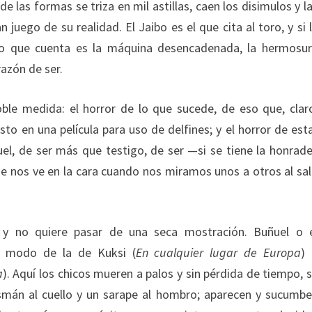
 de las formas se triza en mil astillas, caen los disimulos y l
n juego de su realidad. El Jaibo es el que cita al toro, y si 
lo que cuenta es la máquina desencadenada, la hermosu
razón de ser.
doble medida: el horror de lo que sucede, de eso que, clar
isto en una película para uso de delfines; y el horror de est
uel, de ser más que testigo, de ser —si se tiene la honrad
se nos ve en la cara cuando nos miramos unos a otros al sal
y no quiere pasar de una seca mostración. Buñuel o 
l modo de la de Kuksi (
En cualquier lugar de Europa
)
a
). Aquí los chicos mueren a palos y sin pérdida de tiempo, 
lismán al cuello y un sarape al hombro; aparecen y sucumb