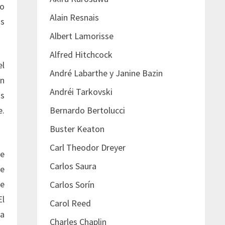
no
Alain Resnais
os
Albert Lamorisse
Alfred Hitchcock
el
André Labarthe y Janine Bazin
en
Andréi Tarkovski
as
Bernardo Bertolucci
e.
Buster Keaton
Carl Theodor Dreyer
ae
Carlos Saura
de
de
Carlos Sorín
El
Carol Reed
ra
Charles Chaplin