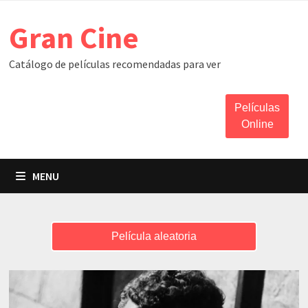
Skip
Gran Cine
to
content
Catálogo de películas recomendadas para ver
Películas
Online
MENU
Película aleatoria