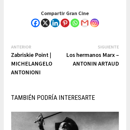
Compartir Gran Cine
Navegación
Previous
Next
ANTERIOR
SIGUIENTE
post:
post:
Zabriskie Point |
Los hermanos Marx –
de
MICHELANGELO
ANTONIN ARTAUD
entradas
ANTONIONI
TAMBIÉN PODRÍA INTERESARTE