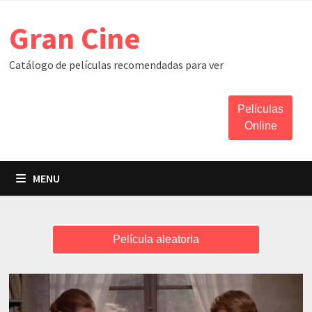
Skip
Gran Cine
to
content
Catálogo de películas recomendadas para ver
Películas
Online
MENU
Película aleatoria