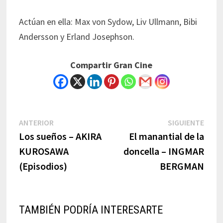
Actúan en ella: Max von Sydow, Liv Ullmann, Bibi
Andersson y Erland Josephson.
Compartir Gran Cine
Navegación
Previous
Next
ANTERIOR
SIGUIENTE
post:
post:
Los sueños – AKIRA
El manantial de la
de
KUROSAWA
doncella – INGMAR
entradas
(Episodios)
BERGMAN
TAMBIÉN PODRÍA INTERESARTE