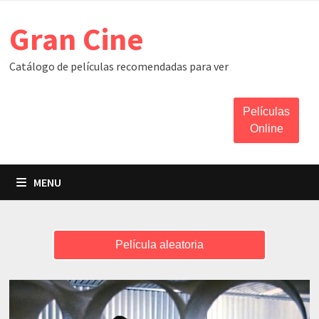
Skip
Gran Cine
to
content
Catálogo de películas recomendadas para ver
Películas
Online
MENU
Película aleatoria