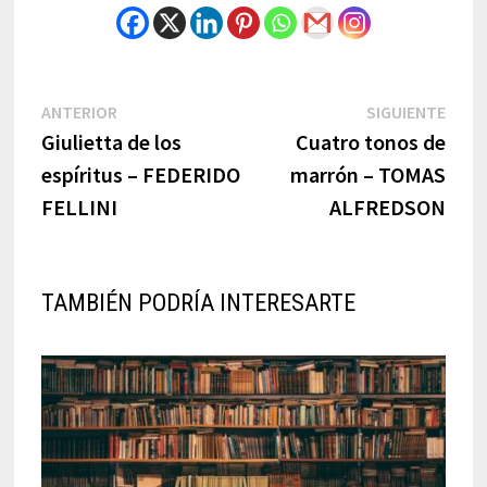
Navegación
Previous
Next
ANTERIOR
SIGUIENTE
post:
post:
Giulietta de los
Cuatro tonos de
de
espíritus – FEDERIDO
marrón – TOMAS
entradas
FELLINI
ALFREDSON
TAMBIÉN PODRÍA INTERESARTE