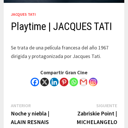
JACQUES TATI
Playtime | JACQUES TATI
Se trata de una película francesa del año 1967
dirigida y protagonizada por Jacques Tati.
Compartir Gran Cine
Navegación
Previous
Next
ANTERIOR
SIGUIENTE
post:
post:
Noche y niebla |
Zabriskie Point |
de
ALAIN RESNAIS
MICHELANGELO