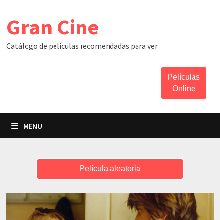
Skip
Gran Cine
to
content
Catálogo de películas recomendadas para ver
Películas
Online
MENU
Película aleatoria