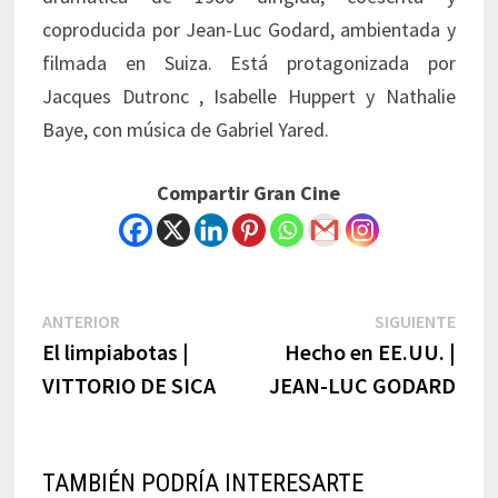
coproducida por Jean-Luc Godard, ambientada y
filmada en Suiza. Está protagonizada por
Jacques Dutronc , Isabelle Huppert y Nathalie
Baye, con música de Gabriel Yared.
Compartir Gran Cine
Navegación
Previous
Next
ANTERIOR
SIGUIENTE
post:
post:
El limpiabotas |
Hecho en EE.UU. |
de
VITTORIO DE SICA
JEAN-LUC GODARD
entradas
TAMBIÉN PODRÍA INTERESARTE