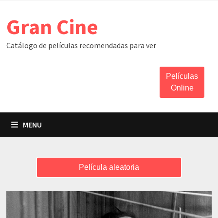
Skip
Gran Cine
to
content
Catálogo de películas recomendadas para ver
Películas
Online
MENU
Película aleatoria