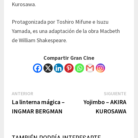
Kurosawa.
Protagonizada por Toshiro Mifune e Isuzu
Yamada, es una adaptación de la obra Macbeth
de William Shakespeare.
Compartir Gran Cine
Navegación
Previous
Next
ANTERIOR
SIGUIENTE
post:
post:
La linterna mágica –
Yojimbo – AKIRA
de
INGMAR BERGMAN
KUROSAWA
entradas