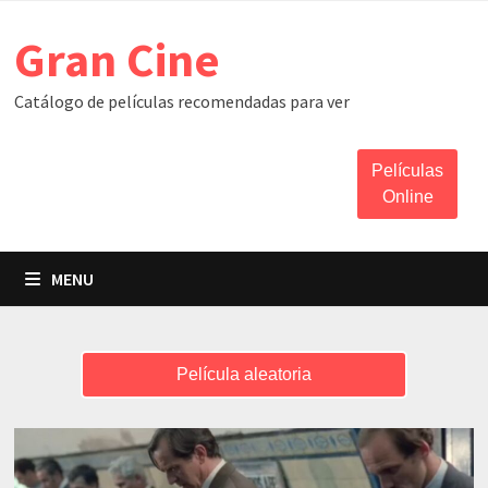
Skip
Gran Cine
to
content
Catálogo de películas recomendadas para ver
Películas
Online
MENU
Película aleatoria