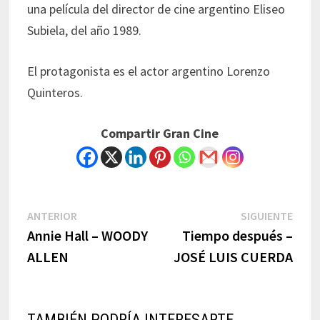
una película del director de cine argentino Eliseo
Subiela, del año 1989.
El protagonista es el actor argentino Lorenzo
Quinteros.
Compartir Gran Cine
Navegación
Previous
Next
ANTERIOR
SIGUIENTE
post:
post:
Annie Hall – WOODY
Tiempo después –
de
ALLEN
JOSÉ LUIS CUERDA
entradas
TAMBIÉN PODRÍA INTERESARTE