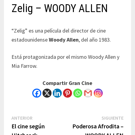
Zelig – WOODY ALLEN
“Zelig” es una película del director de cine
estadounidense
Woody Allen
, del año 1983.
Está protagonizada por el mismo Woody Allen y
Mia Farrow.
Compartir Gran Cine
Navegación
Previous
Next
ANTERIOR
SIGUIENTE
post:
post:
El cine según
Poderosa Afrodita –
de