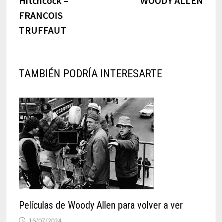
Hitchcock –
WOODY ALLEN
entradas
FRANCOIS
TRUFFAUT
TAMBIÉN PODRÍA INTERESARTE
Películas de Woody Allen para volver a ver
16/07/2024